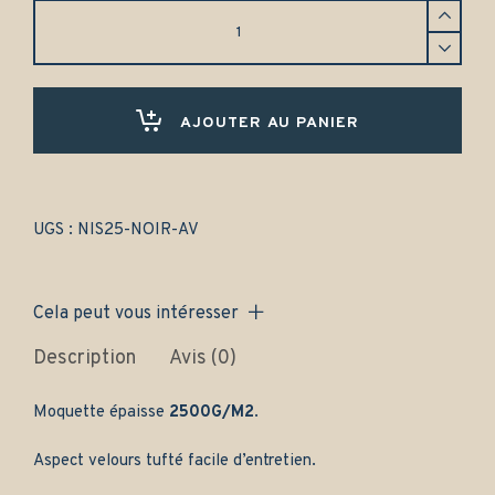
Tapis
Nissan
350Z
(2003-
2009)
Avant
AJOUTER AU PANIER
uniquement
-
Gamme
classique
quantity
UGS :
NIS25-NOIR-AV
Cela peut vous intéresser
Description
Avis (0)
Moquette épaisse
2500G/M2
.
Aspect velours tufté facile d’entretien.