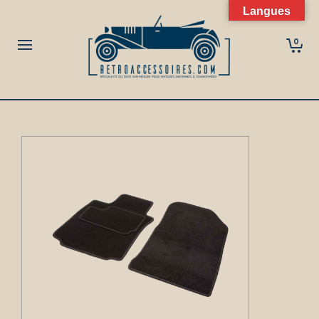
Langues
0