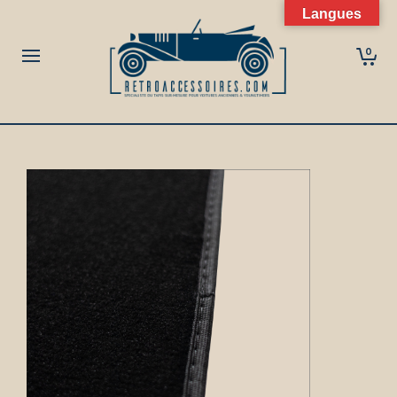
Langues
0