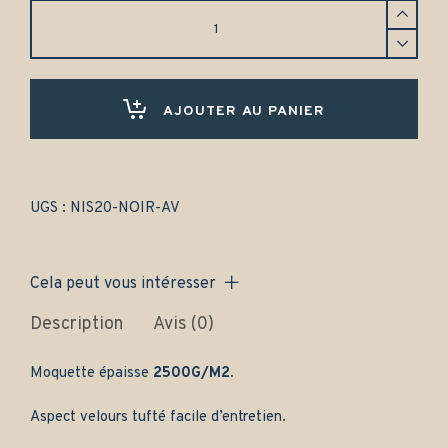
Tapis
Nissan
300ZX
(1990-
1995)
Avant
AJOUTER AU PANIER
uniquement
-
Gamme
classique
quantity
UGS :
NIS20-NOIR-AV
Cela peut vous intéresser
Description
Avis (0)
Moquette épaisse
2500G/M2.
Aspect velours tufté facile d’entretien.