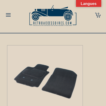
Langues
0