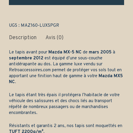
(2005-
2012)
-
Gamme
luxe
UGS :
MAZ160-LUXSPGR
quantity
Description
Avis (0)
Le tapis avant pour
Mazda MX-5 NC
de
mars 2005
à
septembre 2012
est équipé d’une sous-couche
antidérapante au dos. La gamme luxe vendu sur
Retroaccessoires.com
permet de protéger vos sols tout en
apportant une finition haut de gamme à votre
Mazda MX5
NC.
Le tapis étant très épais il protégera l’habitacle de votre
véhicule des salissures et des chocs liés au transport
répété de nombreux passagers ou de marchandises
encombrantes.
Résistants et garantis 2 ans, nos tapis sont moquettés en
TUFT 2200g/m²
.