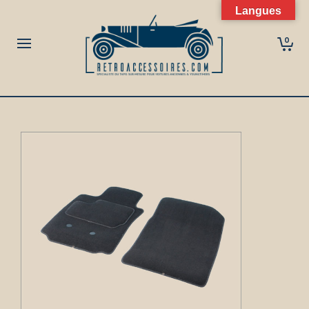
Langues
0