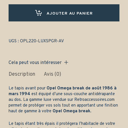
break
(1986-
1994)
AJOUTER AU PANIER
Avant
uniquement
-
Gamme
luxe
UGS :
OPL220-LUXSPGR-AV
quantity
Cela peut vous intéresser
Description
Avis (0)
Le tapis avant pour
Opel Omega break de août 1986 à
mars 1994
est équipé d’une sous-couche antidérapante
au dos. La gamme luxe vendue sur
Retroaccessoires.com
permet de protéger vos sols tout en apportant une finition
haut de gamme à votre
Opel Omega break
.
Le tapis étant très épais il protégera l’habitacle de votre