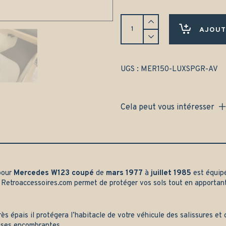
Tapis
Mercedes
AJOUT
W123
coupé
(1977-
1985)
UGS :
MER150-LUXSPGR-AV
Avant
uniquement
-
Cela peut vous intéresser
Gamme
luxe
quantity
pour
Mercedes W123 coupé
de
mars 1977
à
juillet 1985
est équip
r
Retroaccessoires.com
permet de protéger vos sols tout en apportan
rès épais il protégera l’habitacle de votre véhicule des salissures e
ises encombrantes.