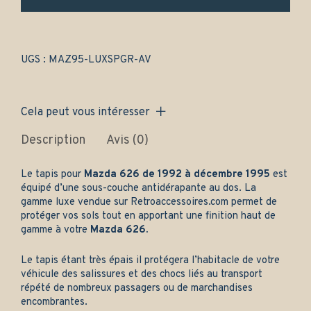
uniquement
-
Gamme
luxe
quantity
UGS :
MAZ95-LUXSPGR-AV
Cela peut vous intéresser
Description
Avis (0)
Le tapis pour
Mazda 626 de 1992 à décembre 1995
est
équipé d’une sous-couche antidérapante au dos. La
gamme luxe vendue sur
Retroaccessoires.com
permet de
protéger vos sols tout en apportant une finition haut de
gamme à votre
Mazda 626.
Le tapis étant très épais il protégera l’habitacle de votre
véhicule des salissures et des chocs liés au transport
répété de nombreux passagers ou de marchandises
encombrantes.