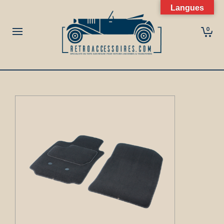
Langues
0