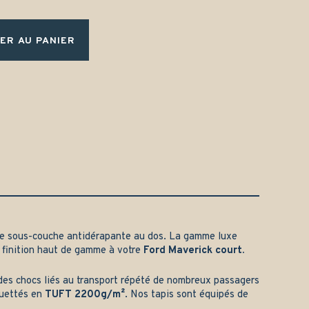
ER AU PANIER
e sous-couche antidérapante au dos. La gamme luxe
 finition haut de gamme à votre
Ford Maverick court.
t des chocs liés au transport répété de nombreux passagers
quettés en
TUFT 2200g/m²
. Nos tapis sont équipés de