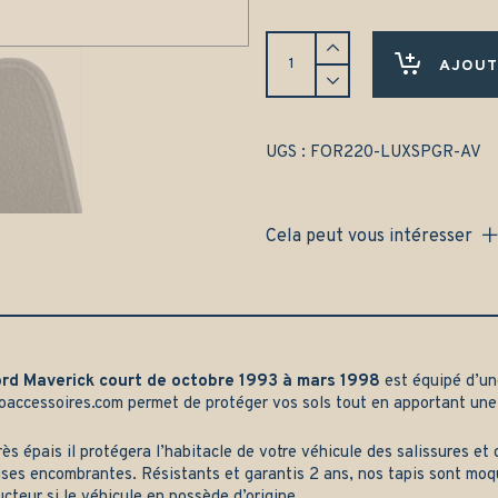
Tapis
Ford
AJOUT
Maverick
court
(1993-
1998)
UGS :
FOR220-LUXSPGR-AV
Avant
uniquement
-
Cela peut vous intéresser
Gamme
luxe
quantity
ord Maverick court de octobre 1993 à mars 1998
est équipé d’un
oaccessoires.com
permet de protéger vos sols tout en apportant une
rès épais il protégera l’habitacle de votre véhicule des salissures e
ses encombrantes. Résistants et garantis 2 ans, nos tapis sont mo
ucteur si le véhicule en possède d’origine.