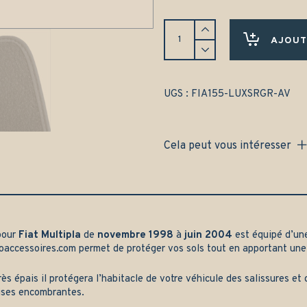
Tapis
Fiat
AJOUT
Multipla
(1998-
2004)
Avant
UGS :
FIA155-LUXSRGR-AV
uniquement
-
Gamme
Cela peut vous intéresser
luxe
quantity
pour
Fiat Multipla
de
novembre 1998
à
juin 2004
est équipé d’un
oaccessoires.com
permet de protéger vos sols tout en apportant une
rès épais il protégera l’habitacle de votre véhicule des salissures e
ises encombrantes.