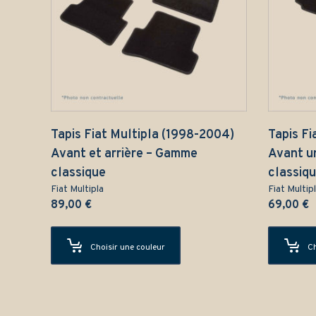
Tapis Fiat Multipla (1998-2004)
Tapis Fi
Avant et arrière – Gamme
Avant u
classique
classiq
Fiat Multipla
Fiat Multip
89,00
€
69,00
€
Choisir une couleur
Ch