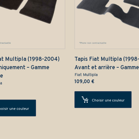
at Multipla (1998-2004)
Tapis Fiat Multipla (199
niquement – Gamme
Avant et arrière – Gamme
Fiat Multipla
ue
109,00
€
la
Choisir une couleur
oisir une couleur