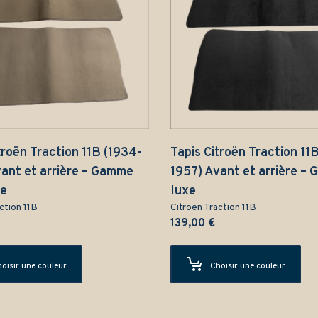
troën Traction 11B (1934-
Tapis Citroën Traction 11
vant et arrière – Gamme
1957) Avant et arrière –
ue
luxe
ction 11B
Citroën Traction 11B
139,00
€
oisir une couleur
Choisir une couleur