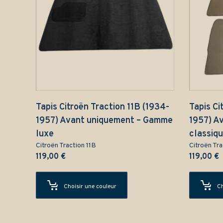
Tapis Citroën Traction 11B (1934-
Tapis Ci
1957) Avant uniquement – Gamme
1957) A
luxe
classiq
Citroën Traction 11B
Citroën Tra
119,00
€
119,00
€
Choisir une couleur
Ch