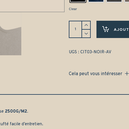
Clear
Tapis
Citroën
AJOUT
Traction
11B
(1934-
1957)
UGS :
CIT03-NOIR-AV
Avant
uniquement
-
Cela peut vous intéresser
Gamme
classique
quantity
sse
2500G/M2.
ufté facile d’entretien.