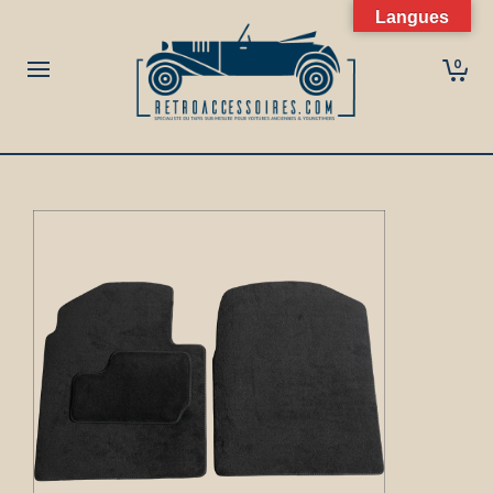
Langues
0