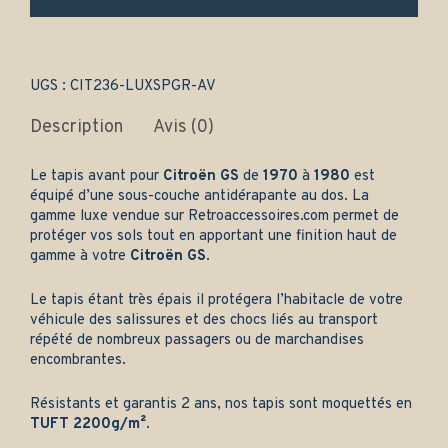
uniquement
-
Gamme
luxe
quantity
UGS :
CIT236-LUXSPGR-AV
Description
Avis (0)
Le tapis avant pour
Citroën GS
de
1970
à
1980
est
équipé d’une sous-couche antidérapante au dos. La
gamme luxe vendue sur
Retroaccessoires.com
permet de
protéger vos sols tout en apportant une finition haut de
gamme à votre
Citroën GS
.
Le tapis étant très épais il protégera l’habitacle de votre
véhicule des salissures et des chocs liés au transport
répété de nombreux passagers ou de marchandises
encombrantes.
Résistants et garantis 2 ans, nos tapis sont moquettés en
TUFT 2200g/m²
.