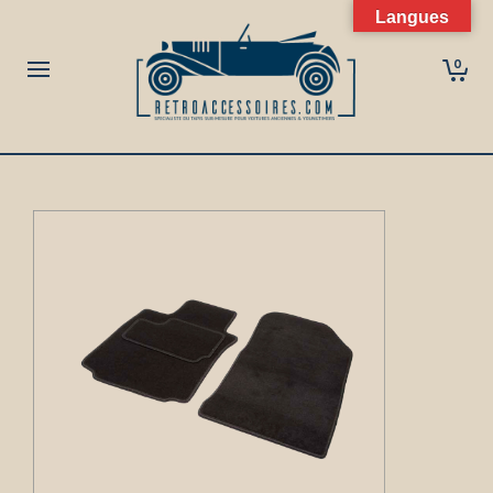
Langues
0