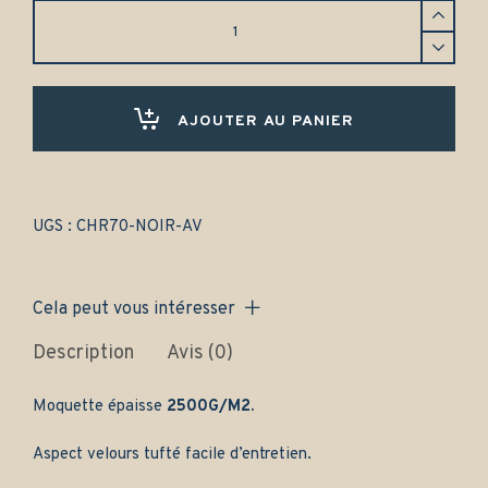
Tapis
Chrysler
Stratus
cabriolet
(1995-
2000)
AJOUTER AU PANIER
Avant
uniquement
-
Gamme
classique
UGS :
CHR70-NOIR-AV
quantity
Cela peut vous intéresser
Description
Avis (0)
Moquette épaisse
2500G/M2.
Aspect velours tufté facile d’entretien.