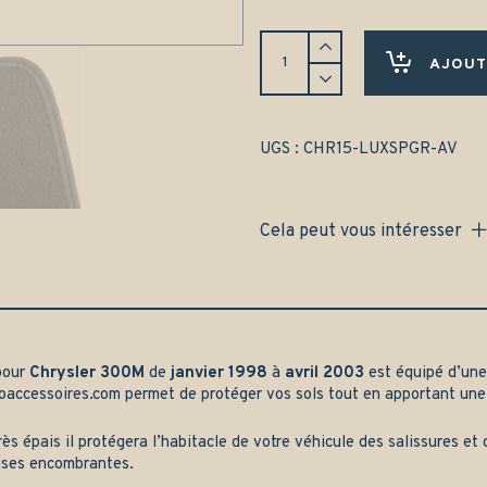
Tapis
Chrysler
AJOUT
300M
(1998-
2003)
Avant
UGS :
CHR15-LUXSPGR-AV
uniquement
-
Gamme
Cela peut vous intéresser
luxe
quantity
pour
Chrysler 300M
de
janvier 1998
à
avril 2003
est équipé d’une
oaccessoires.com
permet de protéger vos sols tout en apportant une
rès épais il protégera l’habitacle de votre véhicule des salissures e
ises encombrantes.