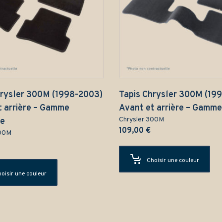
hrysler 300M (1998-2003)
Tapis Chrysler 300M (19
t arrière – Gamme
Avant et arrière – Gamme
Chrysler 300M
ue
109,00
€
300M
Choisir une couleur
oisir une couleur