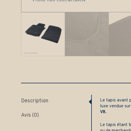
Description
Le tapis avant 
luxe vendue su
V8
.
Avis (0)
Le tapis étant t
ou de marchand