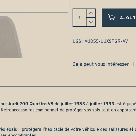
Tapis
Audi
AJOUT
200
Quattro
V8
(1982-
UGS :
AUD55-LUXSPGR-AV
1990)
Avant
uniquement
Cela peut vous intéresser
-
Gamme
luxe
quantity
pour
Audi 200 Quattro V8
de
juillet 1983
à
juillet 1993
est équipé
r
Retroaccessoires.com
permet de protéger vos sols tout en apportan
rès épais il protégera l’habitacle de votre véhicule des salissures e
ises encombrantes.