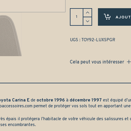
Tapis
Toyota
AJOUT
Carina
E
(1996-
1997)
UGS :
TOY92-LUXSPGR
Avant
et
arrière
Cela peut vous intéresser
-
Gamme
luxe
quantity
oyota Carina E
de
octobre 1996
à
décembre 1997
est équipé d’u
oaccessoires.com
permet de protéger vos sols tout en apportant une
rès épais il protégera l’habitacle de votre véhicule des salissures e
ises encombrantes.