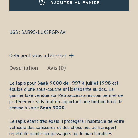
Avant
AJOUTER AU PANIER
uniquement
-
Gamme
luxe
quantity
UGS :
SAB95-LUXSRGR-AV
Cela peut vous intéresser
Description
Avis (0)
Le tapis pour
Saab 9000 de 1997 à juillet 1998
est
équipé d’une sous-couche antidérapante au dos. La
gamme luxe vendue sur
Retroaccessoires.com
permet de
protéger vos sols tout en apportant une finition haut de
gamme à votre
Saab 9000.
Le tapis étant très épais il protégera l’habitacle de votre
véhicule des salissures et des chocs liés au transport
répété de nombreux passagers ou de marchandises