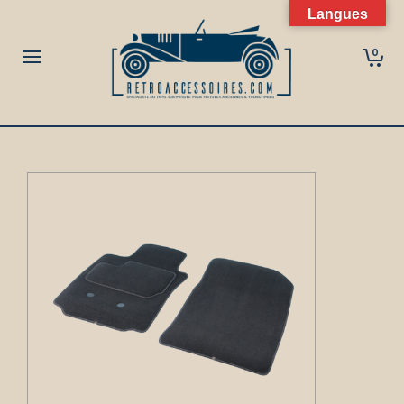
Langues
0