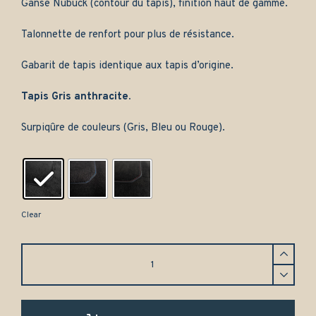
Ganse Nubuck (contour du tapis), finition haut de gamme.
Talonnette de renfort pour plus de résistance.
Gabarit de tapis identique aux tapis d’origine.
Tapis Gris anthracite.
Surpiqûre de couleurs (Gris, Bleu ou Rouge).
Clear
Tapis
Audi
A6
berline
(1994-