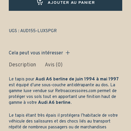
1997)
AJOUTER AU PANIER
Avant
et
arrière
-
Gamme
UGS :
AUD155-LUXSPGR
luxe
quantity
Cela peut vous intéresser
Description
Avis (0)
Le tapis pour
Audi A6 berline de juin 1994 à mai 1997
est équipé d’une sous-couche antidérapante au dos. La
gamme luxe vendue sur
Retroaccessoires.com
permet de
protéger vos sols tout en apportant une finition haut de
gamme à votre
Audi A6 berline
.
Le tapis étant très épais il protégera l’habitacle de votre
véhicule des salissures et des chocs liés au transport
répété de nombreux passagers ou de marchandises