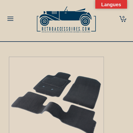
Langues
0