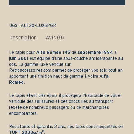
Avant
et
arrière
-
Gamme
UGS :
ALF20-LUXSPGR
luxe
quantity
Description
Avis (0)
Le tapis pour
Alfa Romeo 145
de
septembre 1994
à
juin 2001
est équipé d’une sous-couche antidérapante au
dos. La gamme luxe vendue sur
Retroaccessoires.com
permet de protéger vos sols tout en
apportant une finition haut de gamme à votre
Alfa
Romeo
.
Le tapis étant très épais il protégera l’habitacle de votre
véhicule des salissures et des chocs liés au transport
répété de nombreux passagers ou de marchandises
encombrantes.
Résistants et garantis 2 ans, nos tapis sont moquettés en
TUFT 2200g/m²
.