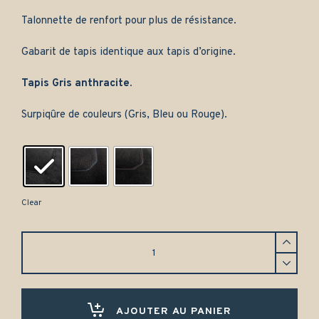
Talonnette de renfort pour plus de résistance.
Gabarit de tapis identique aux tapis d’origine.
Tapis Gris anthracite.
Surpiqûre de couleurs (Gris, Bleu ou Rouge).
Clear
Tapis
Alfa
Romeo
145
(1994-
2001)
AJOUTER AU PANIER