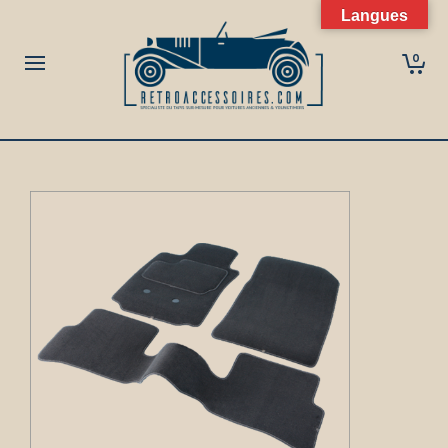
Langues
0