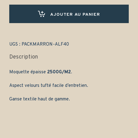
tapis
pour
Alfa
AJOUTER AU PANIER
Romeo
156
(1997-
2006)
-
UGS :
PACKMARRON-ALF40
Gamme
classique
Description
quantity
Moquette épaisse
2500G/M2
.
Aspect velours tufté facile d’entretien.
Ganse textile haut de gamme.