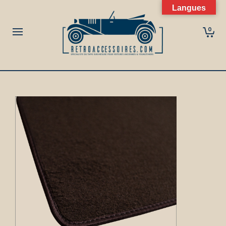
Langues
0