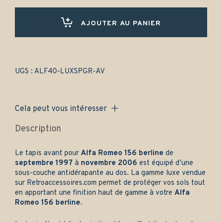
156
berline
(1997-
AJOUTER AU PANIER
2006)
Avant
uniquement
-
Gamme
UGS :
ALF40-LUXSPGR-AV
luxe
quantity
Cela peut vous intéresser
Description
Le tapis avant pour
Alfa Romeo 156 berline
de
septembre 1997
à
novembre 2006
est équipé d’une
sous-couche antidérapante au dos. La gamme luxe vendue
sur
Retroaccessoires.com
permet de protéger vos sols tout
en apportant une finition haut de gamme à votre
Alfa
Romeo 156 berline
.