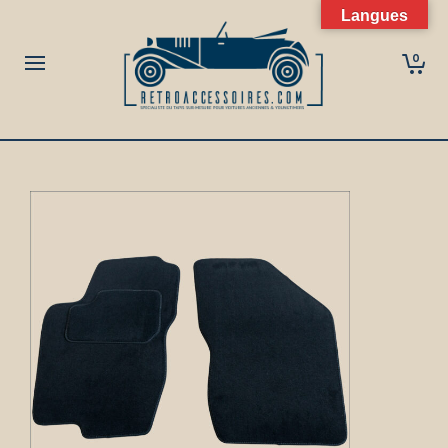
Langues
0