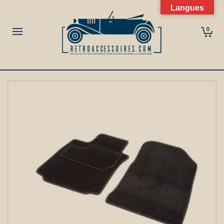
Langues
0