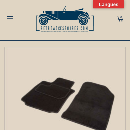
Langues
0