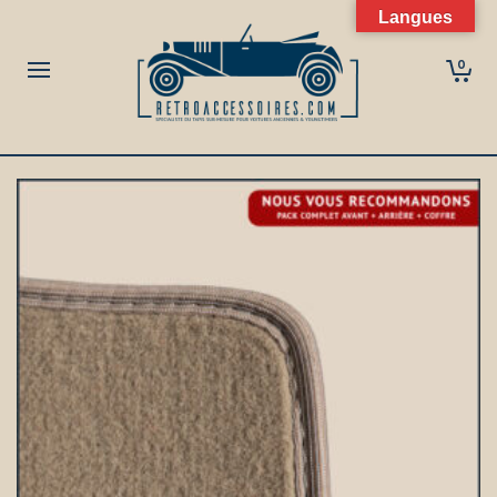
Langues
0