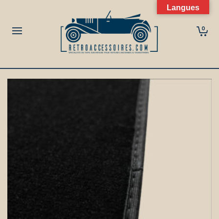
Langues
0