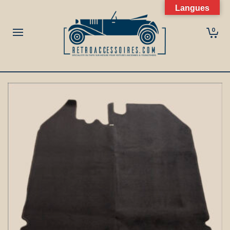
Langues
0