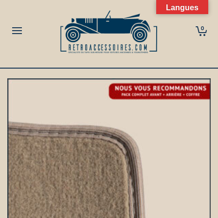
Langues
0