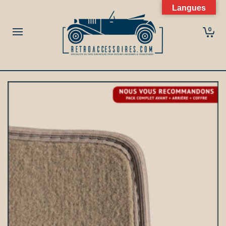
Langues
0