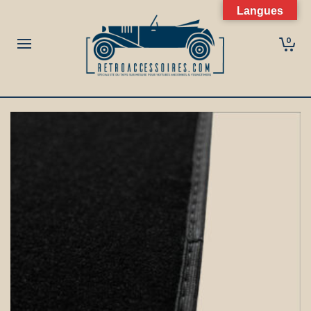
Langues
0