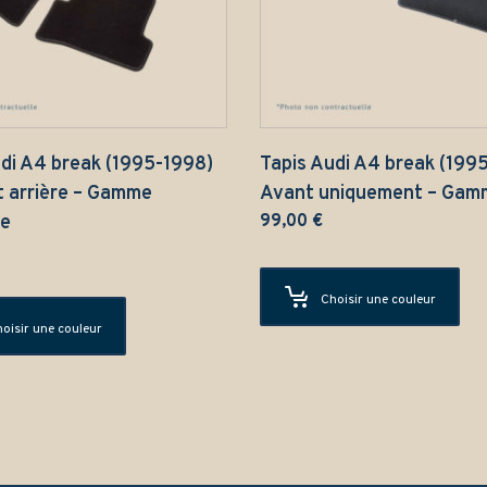
di A4 break (1995-1998)
Tapis Audi A4 break (199
t arrière – Gamme
Avant uniquement – Gam
ue
99,00
€
Choisir une couleur
oisir une couleur