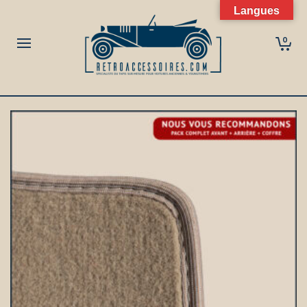
Langues
0