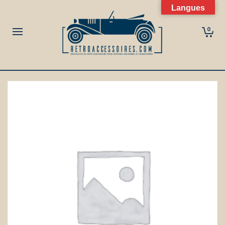
Langues
0