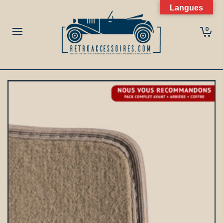
Langues
0