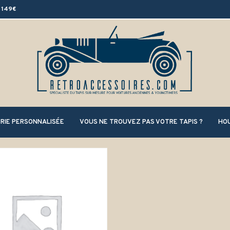
 149€
RIE PERSONNALISÉE
VOUS NE TROUVEZ PAS VOTRE TAPIS ?
HOU