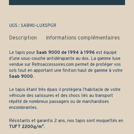
et
arrière
-
Gamme
luxe
UGS :
SAB90-LUXSPGR
quantity
Description
Informations complémentaires
Le tapis pour
Saab 9000 de 1994 à 1996
est équipé
d’une sous-couche antidérapante au dos. La gamme luxe
vendue sur
Retroaccessoires.com
permet de protéger vos
sols tout en apportant une finition haut de gamme à votre
Saab 9000.
Le tapis étant très épais il protégera l’habitacle de votre
véhicule des salissures et des chocs liés au transport
répété de nombreux passagers ou de marchandises
encombrantes.
Résistants et garantis 2 ans, nos tapis sont moquettés en
TUFT 2200g/m²
.