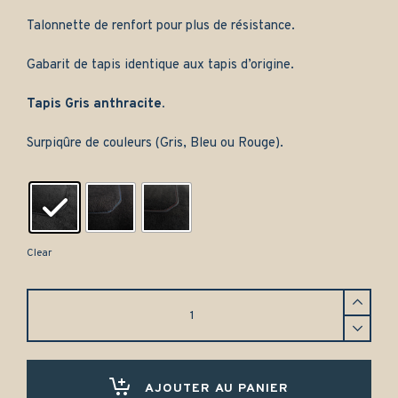
Talonnette de renfort pour plus de résistance.
Gabarit de tapis identique aux tapis d’origine.
Tapis Gris anthracite.
Surpiqûre de couleurs (Gris, Bleu ou Rouge).
Clear
Tapis
Saab
9000
(1994-
1996)
Avant
AJOUTER AU PANIER