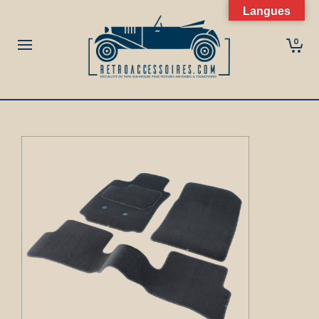
Langues
0