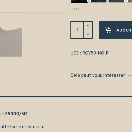
Clear
Tapis
Land
AJOUT
Rover
Discovery
3
5
UGS :
ROV80-NOIR
places
(2004-
2009)
Cela peut vous intéresser
Avant
et
arrière
-
Gamme
classique
quantity
sse
2500G/M2.
ufté facile d’entretien.