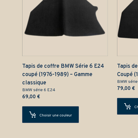
Tapis de coffre BMW Série 6 E24
Tapis d
coupé (1976-1989) – Gamme
Coupé (
BMW série
classique
79,00
€
BMW série 6 E24
69,00
€
Ch
Choisir une couleur