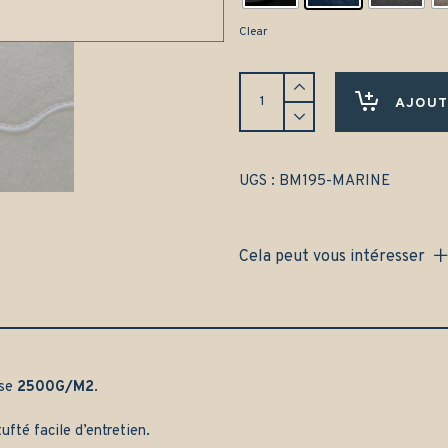
Clear
Tapis
BMW
AJOUT
série
6
E24
coupé
UGS :
BM195-MARINE
(1976-
1989)
Avant
Cela peut vous intéresser
et
arrière
-
Gamme
classique
quantity
sse
2500G/M2
.
ufté facile d’entretien.