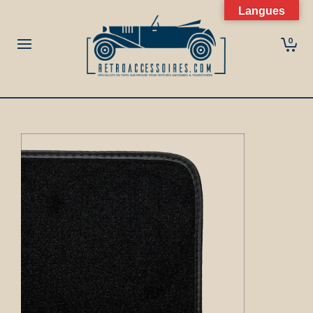
Langues
0