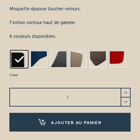
Moquette épaisse toucher velours.
Finition contour haut de gamme.
6 couleurs disponibles.
Clear
Tapis
de
coffre
Volvo
XC60
-
AJOUTER AU PANIER
Gamme
classique