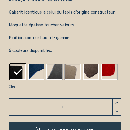
Gabarit identique à celui du tapis d’origine constructeur.
Moquette épaisse toucher velours.
Finition contour haut de gamme.
6 couleurs disponibles.
Clear
Tapis
de
coffre
Renault
Clio
1