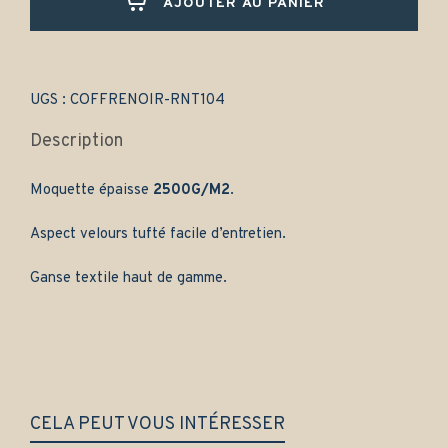
AJOUTER AU PANIER
3
portes
(1990-
1998)
-
UGS :
COFFRENOIR-RNT104
Gamme
classique
Description
quantity
Moquette épaisse
2500G/M2
.
Aspect velours tufté facile d’entretien.
Ganse textile haut de gamme.
CELA PEUT VOUS INTÉRESSER