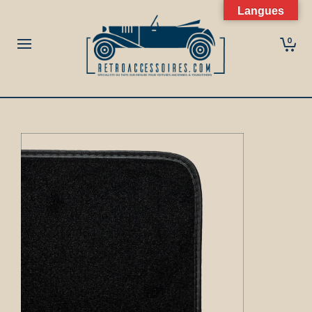
Langues
0