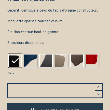
Gabarit identique à celui du tapis d’origine constructeur.
Moquette épaisse toucher velours.
Finition contour haut de gamme.
6 couleurs disponibles.
Clear
Tapis
de
coffre
Panhard
PL17
berline