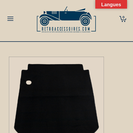
Langues
0