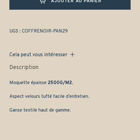
AJOUTER AU PANIER
(1959-
1965)
-
Gamme
classique
UGS :
COFFRENOIR-PAN29
quantity
Cela peut vous intéresser
Description
Moquette épaisse
2500G/M2
.
Aspect velours tufté facile d’entretien.
Ganse textile haut de gamme.