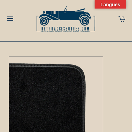
Langues
0