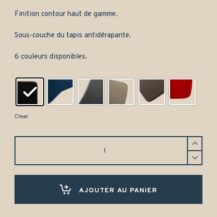
Finition contour haut de gamme.
Sous-couche du tapis antidérapante.
6 couleurs disponibles.
Clear
Tapis
de
coffre
Citroën
DS
break
AJOUTER AU PANIER
(1956-
1975)