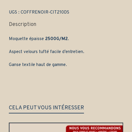
-
Gamme
classique
UGS :
COFFRENOIR-CIT210DS
quantity
Description
Moquette épaisse
2500G/M2
.
Aspect velours tufté facile d’entretien.
Ganse textile haut de gamme.
CELA PEUT VOUS INTÉRESSER