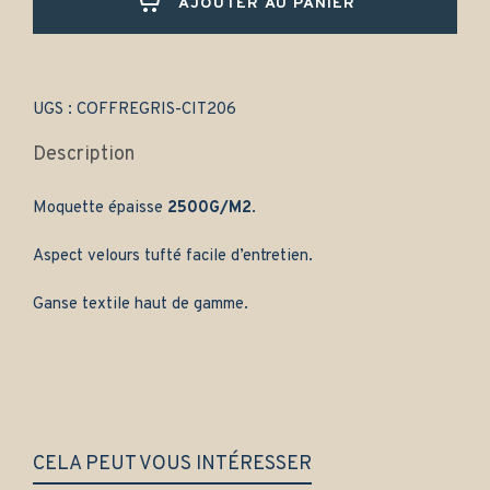
AJOUTER AU PANIER
manuelle
(1956-
1975)
-
Gamme
UGS :
COFFREGRIS-CIT206
classique
quantity
Description
Moquette épaisse
2500G/M2
.
Aspect velours tufté facile d’entretien.
Ganse textile haut de gamme.
CELA PEUT VOUS INTÉRESSER