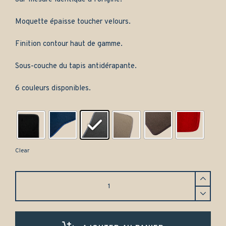
Moquette épaisse toucher velours.
Finition contour haut de gamme.
Sous-couche du tapis antidérapante.
6 couleurs disponibles.
Clear
Tapis
de
coffre
Citroën
DS
boite