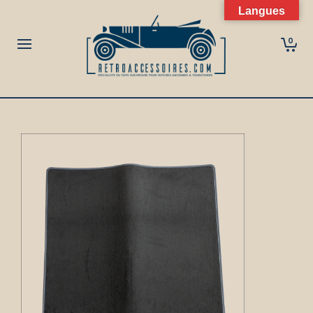
Langues
0