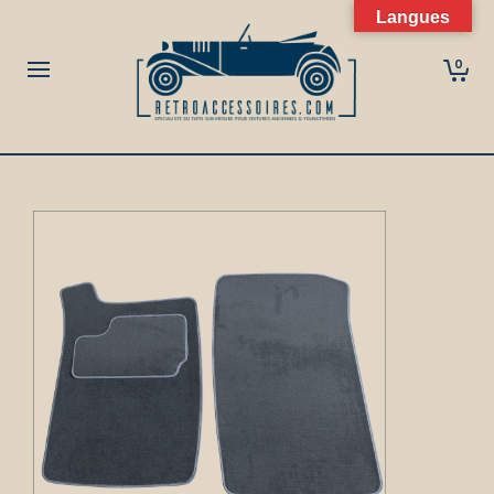
Langues
0