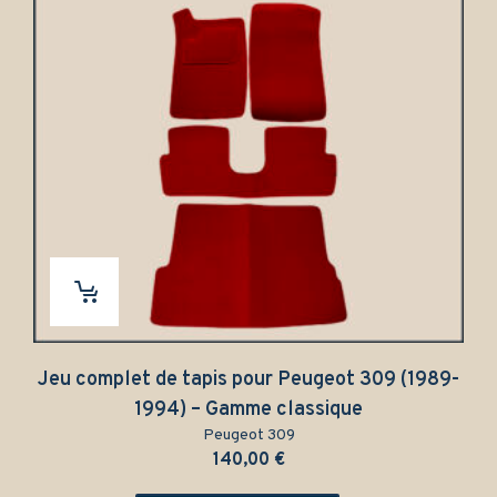
de tapis pour Peugeot 309 (1989-
Tapis Peuge
94) – Gamme classique
unique
Peugeot 309
140,00
€