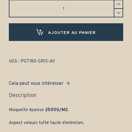
Tapis
Peugeot
309
(1983-
1994)
Avant
AJOUTER AU PANIER
uniquement
-
Gamme
classique
quantity
UGS :
PGT180-GRIS-AV
Cela peut vous intéresser
Description
Moquette épaisse
2500G/M2
.
Aspect velours tufté facile d’entretien.