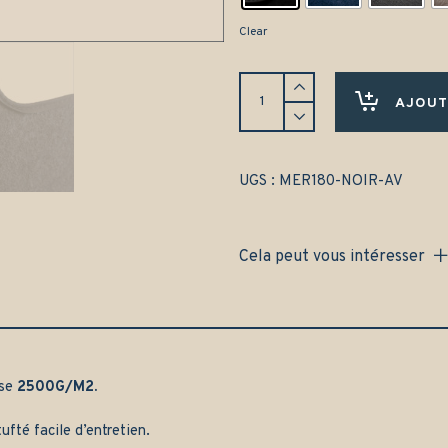
Clear
Tapis
Mercedes
AJOUT
classe
E
T210
break
UGS :
MER180-NOIR-AV
(1995-
2002)
Avant
Cela peut vous intéresser
uniquement
-
Gamme
classique
quantity
sse
2500G/M2.
ufté facile d’entretien.