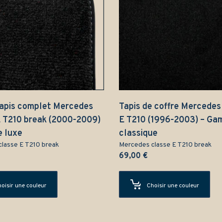
tapis complet Mercedes
Tapis de coffre Mercedes
E T210 break (2000-2009)
E T210 (1996-2003) – G
 luxe
classique
lasse E T210 break
Mercedes classe E T210 break
69,00
€
oisir une couleur
Choisir une couleur