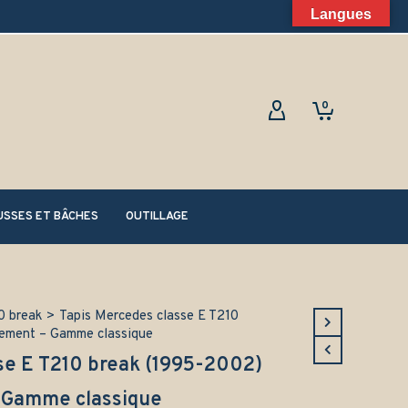
Langues
0
SSES ET BÂCHES
OUTILLAGE
0 break
>
Tapis Mercedes classe E T210
uement – Gamme classique
se E T210 break (1995-2002)
 Gamme classique