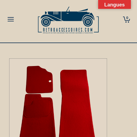
Langues
0