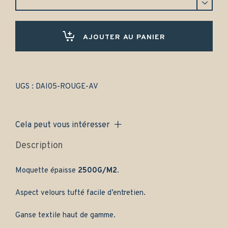
Daimler
Double
Six
(1973-
AJOUTER AU PANIER
2002)
-
Gamme
classique
quantity
UGS :
DAI05-ROUGE-AV
Cela peut vous intéresser
Description
Moquette épaisse
2500G/M2.
Aspect velours tufté facile d’entretien.
Ganse textile haut de gamme.