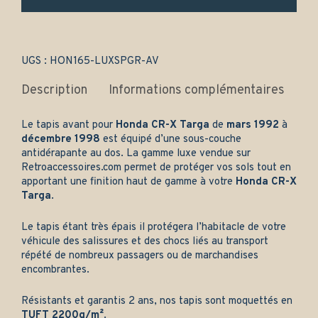
(1992-
1998)
-
Gamme
luxe
UGS :
HON165-LUXSPGR-AV
quantity
Description
Informations complémentaires
Le tapis avant pour
Honda CR-X Targa
de
mars 1992
à
décembre 1998
est équipé d’une sous-couche
antidérapante au dos. La gamme luxe vendue sur
Retroaccessoires.com
permet de protéger vos sols tout en
apportant une finition haut de gamme à votre
Honda CR-X
Targa
.
Le tapis étant très épais il protégera l’habitacle de votre
véhicule des salissures et des chocs liés au transport
répété de nombreux passagers ou de marchandises
encombrantes.
Résistants et garantis 2 ans, nos tapis sont moquettés en
TUFT 2200g/m²
.