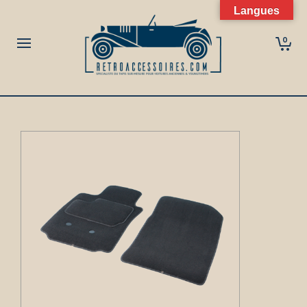
Langues
0