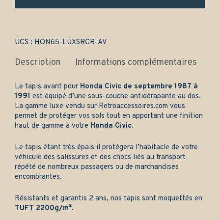
uniquement
-
Gamme
luxe
quantity
UGS :
HON65-LUXSRGR-AV
Description
Informations complémentaires
Le tapis avant pour
Honda Civic de septembre 1987 à
1991
est équipé d’une sous-couche antidérapante au dos.
La gamme luxe vendu sur
Retroaccessoires.com
vous
permet de protéger vos sols tout en apportant une finition
haut de gamme à votre
Honda Civic.
Le tapis étant très épais il protégera l’habitacle de votre
véhicule des salissures et des chocs liés au transport
répété de nombreux passagers ou de marchandises
encombrantes.
Résistants et garantis 2 ans, nos tapis sont moquettés en
TUFT 2200g/m²
.