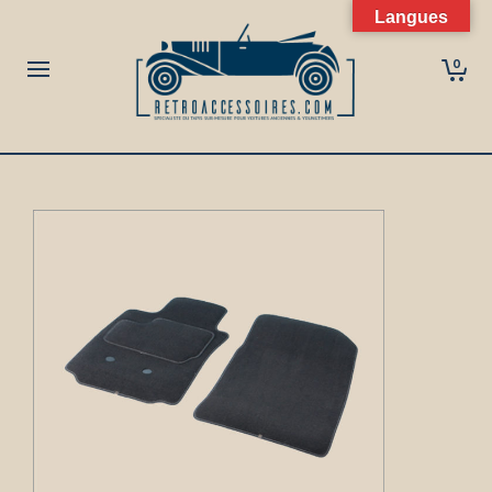
Langues
0