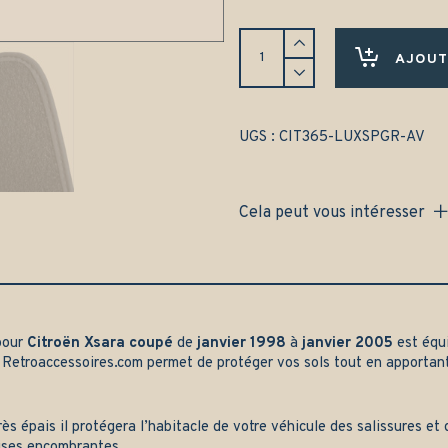
Tapis
Citroën
AJOUT
Xsara
coupé
(1998-
2005)
UGS :
CIT365-LUXSPGR-AV
Avant
uniquement
-
Cela peut vous intéresser
Gamme
luxe
quantity
pour
Citroën Xsara coupé
de
janvier 1998
à
janvier 2005
est équ
r
Retroaccessoires.com
permet de protéger vos sols tout en apportan
rès épais il protégera l’habitacle de votre véhicule des salissures e
ises encombrantes.