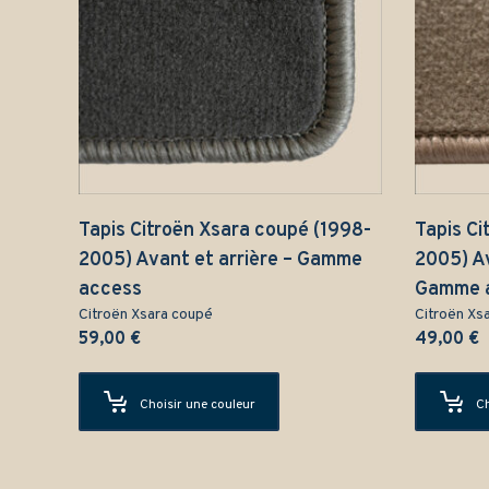
Tapis Citroën Xsara coupé (1998-
Tapis Ci
2005) Avant et arrière – Gamme
2005) A
access
Gamme 
Citroën Xsara coupé
Citroën Xs
59,00
€
49,00
€
Choisir une couleur
Ch