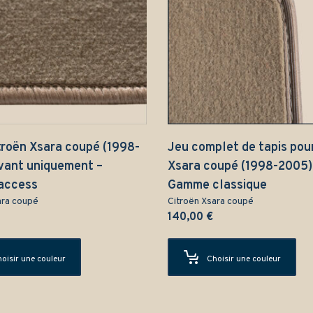
troën Xsara coupé (1998-
Jeu complet de tapis pou
vant uniquement –
Xsara coupé (1998-2005)
access
Gamme classique
ara coupé
Citroën Xsara coupé
140,00
€
oisir une couleur
Choisir une couleur