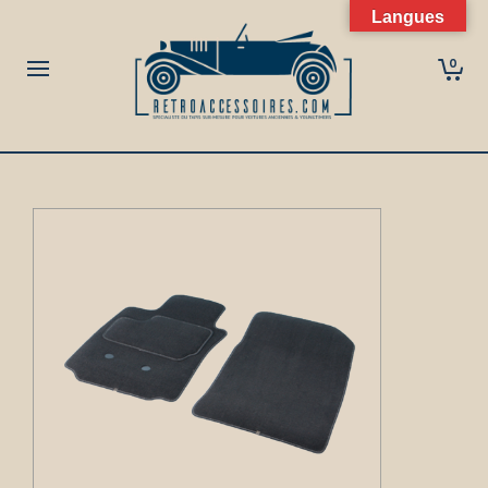
Langues
0