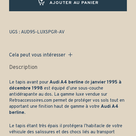
1998)
AJOUTER AU PANIER
Avant
uniquement
-
Gamme
luxe
UGS :
AUD95-LUXSPGR-AV
quantity
Cela peut vous intéresser
Description
Le tapis avant pour
Audi A4 berline
de
janvier 1995 à
décembre 1998
est équipé d’une sous-couche
antidérapante au dos. La gamme luxe vendue sur
Retroaccessoires.com
permet de protéger vos sols tout en
apportant une finition haut de gamme à votre
Audi A4
berline
.
Le tapis étant très épais il protégera l’habitacle de votre
véhicule des salissures et des chocs liés au transport