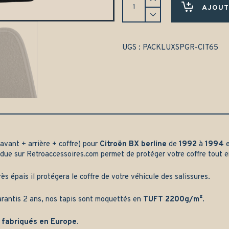
de
AJOUT
tapis
complet
Citroën
BX
UGS :
PACKLUXSPGR-CIT65
berline
(1992-
1994)
-
Gamme
luxe
quantity
avant + arrière + coffre) pour
Citroën BX berline
de
1992
à
1994
e
due sur
Retroaccessoires.com
permet de protéger votre coffre tout 
rès épais il protégera le coffre de votre véhicule des salissures.
arantis 2 ans, nos tapis sont moquettés en
TUFT 2200g/m²
.
 fabriqués en Europe.