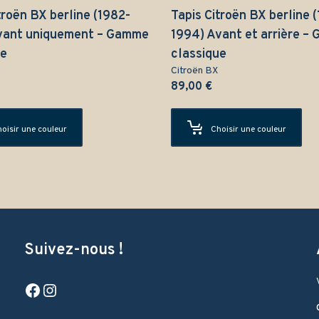
troën BX berline (1982-
Tapis Citroën BX berline 
vant uniquement – Gamme
1994) Avant et arrière –
ue
classique
Citroën BX
89,00
€
oisir une couleur
Choisir une couleur
Suivez-nous !
Facebook
Instagram