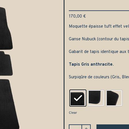
170,00
€
Moquette épaisse tuft effet velo
Ganse Nubuck (contour du tapis
Gabarit de tapis identique aux t
Tapis Gris anthracite.
Surpiqûre de couleurs (Gris, Bl
Clear
Jeu