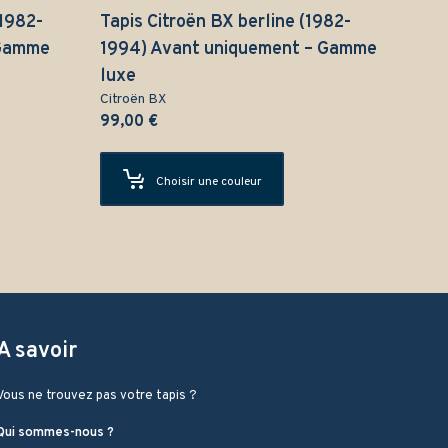
(1982-
Tapis Citroën BX berline (1982-
 Gamme
1994) Avant uniquement – Gamme
luxe
Citroën BX
99,00
€
Choisir une couleur
A savoir
Vous ne trouvez pas votre tapis ?
Qui sommes-nous ?