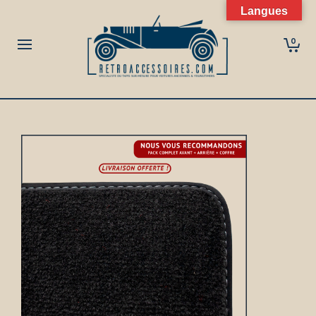
Langues
0