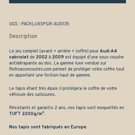
(2002-
2009)
-
Gamme
UGS :
PACKLUXSPGR-AUD135
luxe
quantity
Description
Le jeu complet (avant + arrière + coffre) pour
Audi A4
cabriolet
de
2002
à
2009
est équipé d’une sous-couche
antidérapante au dos. La gamme luxe vendue sur
Retroaccessoires.com
permet de protéger votre coffre tout
en apportant une finition haut de gamme.
Le tapis étant très épais il protégera le coffre de votre
véhicule des salissures.
Résistants et garantis 2 ans, nos tapis sont moquettés en
TUFT 2200g/m²
.
Nos tapis sont fabriqués en Europe.