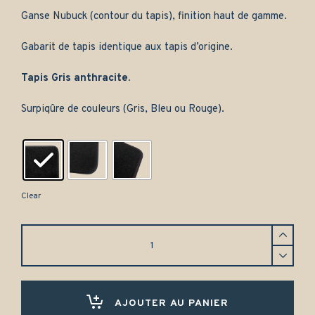
Ganse Nubuck (contour du tapis), finition haut de gamme.
Gabarit de tapis identique aux tapis d’origine.
Tapis Gris anthracite.
Surpiqûre de couleurs (Gris, Bleu ou Rouge).
Clear
Jeu
de
tapis
complet
Audi
A4
AJOUTER AU PANIER
cabriolet