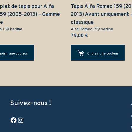
let de tapis pour Alfa
Tapis Alfa Romeo 159 (2
59 (2005-2013) – Gamme
2013) Avant uniquement
ue
classique
 159 berline
Alfa Romeo 159 berline
79,00
€
oisir une couleur
Choisir une couleur
Suivez-nous !
Facebook
Instagram