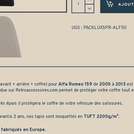
de
AJOUT
tapis
complet
Alfa
Romeo
UGS :
PACKLUXSPR-ALF50
159
(2005-
2013)
-
Gamme
luxe
quantity
avant + arrière + coffre) pour
Alfa Romeo 159
de
2005
à
2013
est 
due sur
Retroaccessoires.com
permet de protéger votre coffre tout 
rès épais il protégera le coffre de votre véhicule des salissures.
arantis 2 ans, nos tapis sont moquettés en
TUFT 2200g/m²
.
 fabriqués en Europe.